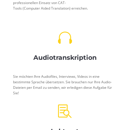
professionellen Einsatz von
CAT-
Tools
(
C
omputer
A
ided
T
ranslation) erreichen.

Audiotranskription
Sie möchten Ihre Audiofiles, Interviews, Videos in eine
bestimmte Sprache übersetzen. Sie brauchen nur Ihre Audio-
Dateien per Email zu senden, wir erledigen diese Aufgabe für
Sie!
