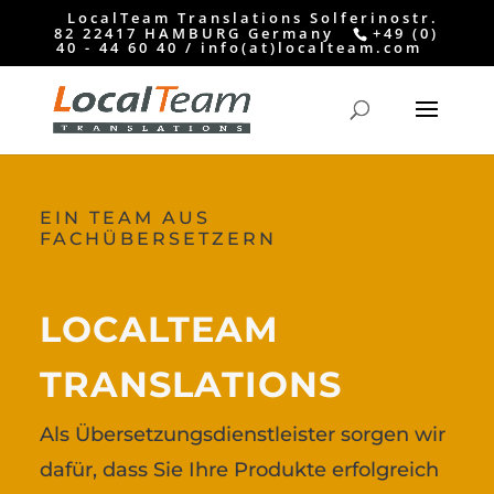
LocalTeam Translations Solferinostr.
82 22417 HAMBURG Germany
+49 (0)
40 - 44 60 40 / info(at)localteam.com
EIN TEAM AUS
FACHÜBERSETZERN
LOCALTEAM
TRANSLATIONS
Als Übersetzungsdienstleister sorgen wir
dafür, dass Sie Ihre Produkte erfolgreich